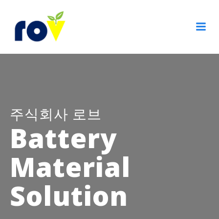
Skip
to
content
주식회사 로브
Battery
Material
Solution